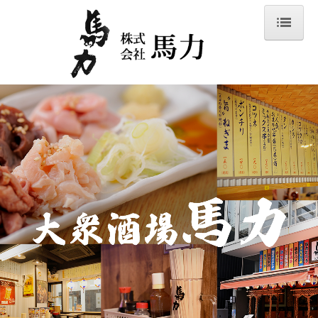
ホーム
メニュー表
大衆酒場 馬力のこだわり
店舗一覧
会社概要
ビジネスの特長
事業内容
FC展開（募集）
スタッフ募集
お問合せ