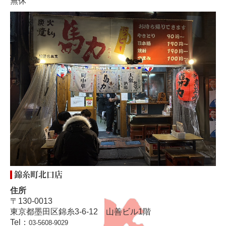
無休
錦糸町北口店
住所
〒130-0013
東京都墨田区錦糸3-6-12 山善ビル1階
Tel：
03-5608-9029