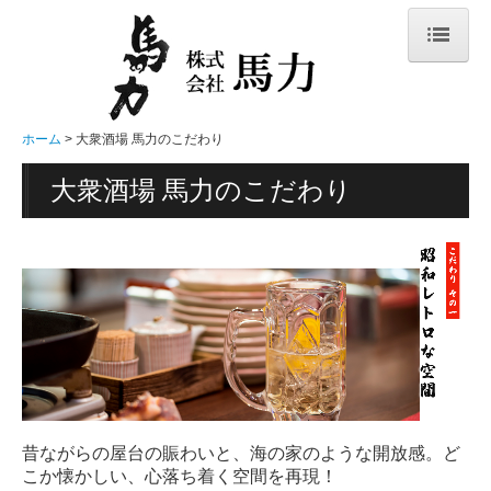
ホーム
メニュー表
ホーム
大衆酒場 馬力のこだわり
大衆酒場 馬力のこだわり
大衆酒場 馬力のこだわり
店舗一覧
会社概要
ビジネスの特長
事業内容
FC展開（募集）
スタッフ募集
昔ながらの屋台の賑わいと、海の家のような開放感。ど
お問合せ
こか懐かしい、心落ち着く空間を再現！