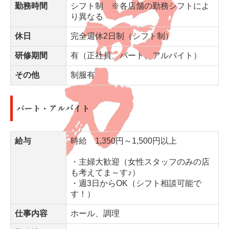
勤務時間
シフト制 ※各店舗の勤務シフトによ
り異なる
休日
完全週休2日制（シフト制）
研修期間
有（正社員、パート、アルバイト）
その他
制服有
パート・アルバイト
給与
時給 1,350円～1,500円以上
・主婦大歓迎（女性スタッフのみの店
も考えてま～す♪）
・週3日からOK（シフト相談可能で
す！）
仕事内容
ホール、調理