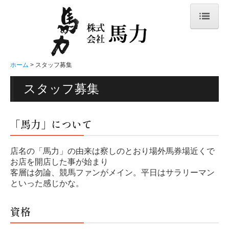
ホーム
メニュー表
ホーム
スタッフ募集
大衆酒場 馬力のこだわり
スタッフ募集
店舗一覧
会社概要
「馬力」について
ビジネスの特長
店名の「馬力」の由来は察しのとおり場外馬券場近くで
事業内容
お店を開店した事が始まり
客層は勿論、競馬ファンがメイン。平日はサラリーマン
FC展開（募集）
といった感じかな。
スタッフ募集
資格
お問合せ