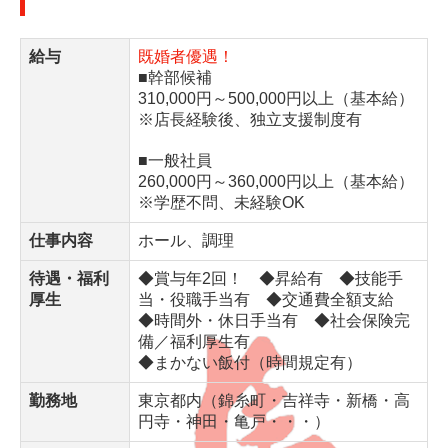
給与
既婚者優遇！
■幹部候補
310,000円～500,000円以上（基本給）
※店長経験後、独立支援制度有
■一般社員
260,000円～360,000円以上（基本給）
※学歴不問、未経験OK
仕事内容
ホール、調理
待遇・福利
◆賞与年2回！ ◆昇給有 ◆技能手
厚生
当・役職手当有 ◆交通費全額支給
◆時間外・休日手当有 ◆社会保険完
備／福利厚生有
◆まかない飯付（時間規定有）
勤務地
東京都内（錦糸町・吉祥寺・新橋・高
円寺・神田・亀戸・・・）