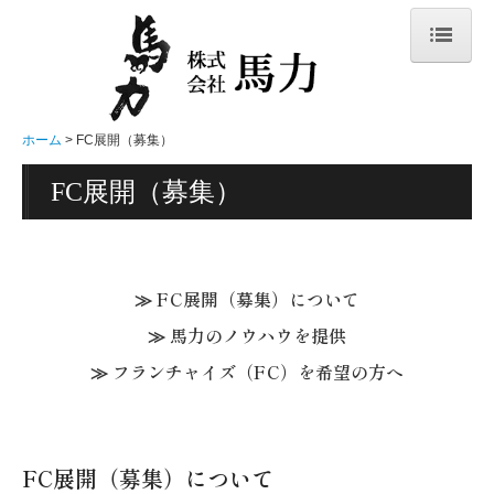
ホーム
メニュー表
ホーム
FC展開（募集）
大衆酒場 馬力のこだわり
FC展開（募集）
店舗一覧
会社概要
≫
FC展開（募集）について
ビジネスの特長
≫
馬力のノウハウを提供
事業内容
≫
フランチャイズ（FC）を希望の方へ
FC展開（募集）
スタッフ募集
お問合せ
FC展開（募集）について