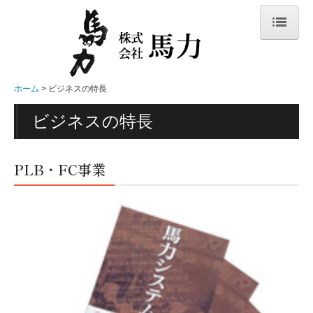
ホーム
メニュー表
ホーム
ビジネスの特長
大衆酒場 馬力のこだわり
ビジネスの特長
店舗一覧
会社概要
PLB・FC事業
ビジネスの特長
事業内容
FC展開（募集）
スタッフ募集
お問合せ