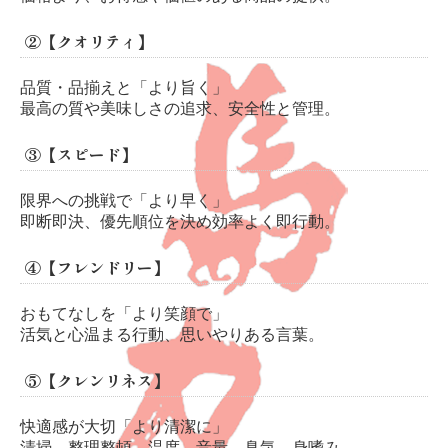
②【クオリティ】
品質・品揃えと「より旨く」
最高の質や美味しさの追求、安全性と管理。
③【スピード】
限界への挑戦で「より早く」
即断即決、優先順位を決め効率よく即行動。
④【フレンドリー】
おもてなしを「より笑顔で」
活気と心温まる行動、思いやりある言葉。
⑤【クレンリネス】
快適感が大切「より清潔に」
清掃、整理整頓、温度、音量、臭気、身嗜み。