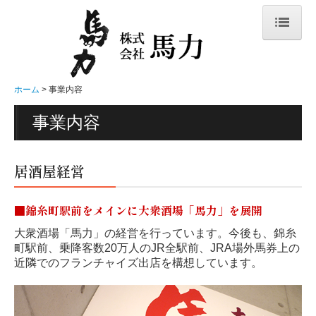
ホーム
メニュー表
ホーム
事業内容
大衆酒場 馬力のこだわり
事業内容
店舗一覧
会社概要
居酒屋経営
ビジネスの特長
■
錦糸町駅前をメインに大衆酒場「馬力」を展開
事業内容
大衆酒場「馬力」の経営を行っています。今後も、錦糸
FC展開（募集）
町駅前、乗降客数20万人のJR全駅前、JRA場外馬券上の
近隣でのフランチャイズ出店を構想しています。
スタッフ募集
お問合せ